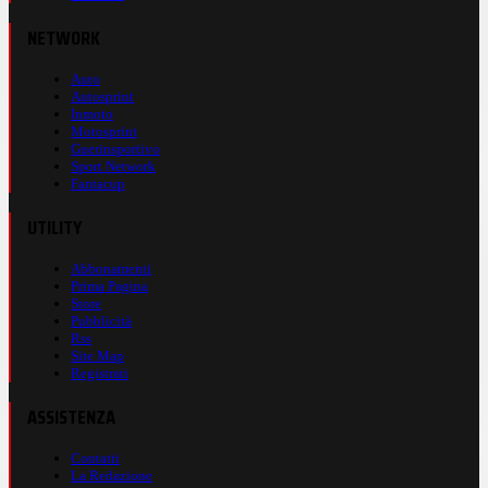
NETWORK
Auto
Autosprint
Inmoto
Motosprint
Guerinsportivo
Sport Network
Fantacup
UTILITY
Abbonamenti
Prima Pagina
Store
Pubblicità
Rss
Site Map
Registrati
ASSISTENZA
Contatti
La Redazione