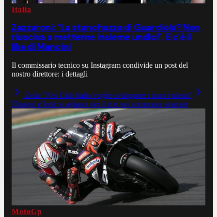
Italia
Zazzaroni: "La stanchezza di Guardiola? Non
riusciva a metterne insieme undici". E c'è il
like di Mancini
Il commissario tecnico su Instagram condivide un post del
nostro direttore: i dettagli
Zola: "Nel Club Italia voglio sviluppare i nuovi talenti"
Chiagni e fotti: si agitano per il ct e poi comprano stranieri
MotoGp