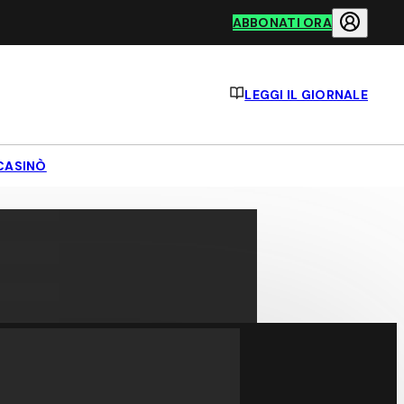
ABBONATI ORA
LEGGI IL GIORNALE
CASINÒ