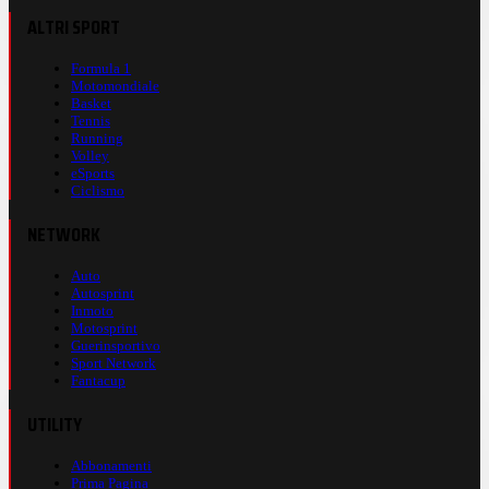
ALTRI SPORT
Formula 1
Motomondiale
Basket
Tennis
Running
Volley
eSports
Ciclismo
NETWORK
Auto
Autosprint
Inmoto
Motosprint
Guerinsportivo
Sport Network
Fantacup
UTILITY
Abbonamenti
Prima Pagina