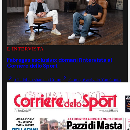
L'INTERVISTA
Fabregas esclusivo: domani l'intervista al
Corriere dello Sport
Chalobah sbarca a Como
Como, è arrivato Yan Couto