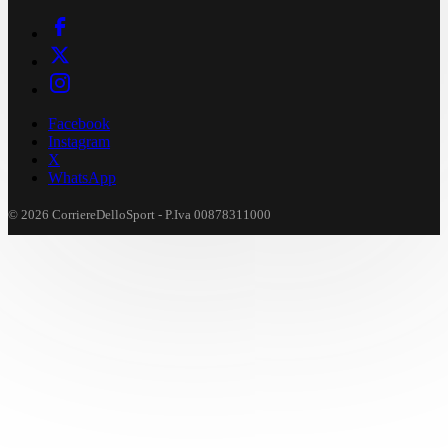
Facebook
Instagram
X
WhatsApp
© 2026 CorriereDelloSport - P.Iva 00878311000