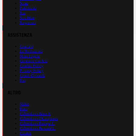
Store
Pubblicità
Rss
Site Map
Registrati
ASSISTENZA
Contatti
La Redazione
Nota Legale
Gestione Cookie
Cookie Policy
Privacy Policy
Cond. Generali
Faq
ALTRO
Video
Foto
Calendario Serie A
Calendario Champions
Calendario Europa L.
Calendario Premier L.
Casinò