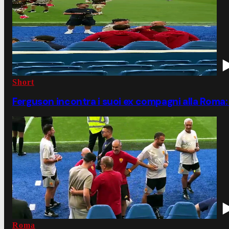
Short
Ferguson incontra i suoi ex compagni alla Roma
Roma