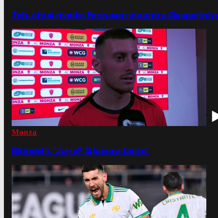
Toh, chi si rivede: Ferguson incontra Gasperini
Monza
Birindelli: "Juric? Si lavora tanto"