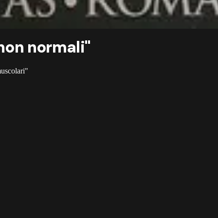
 non normali"
muscolari"