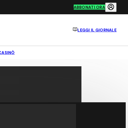
ABBONATI ORA
LEGGI IL GIORNALE
CASINÒ