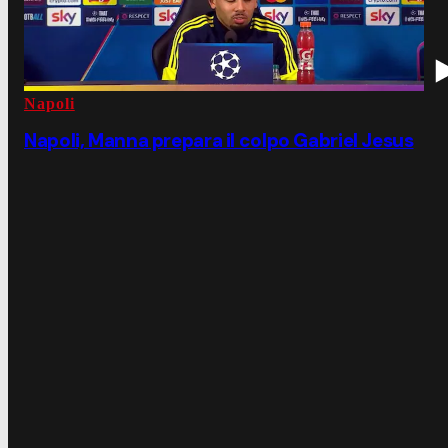
Napoli
Napoli, Manna prepara il colpo Gabriel Jesus