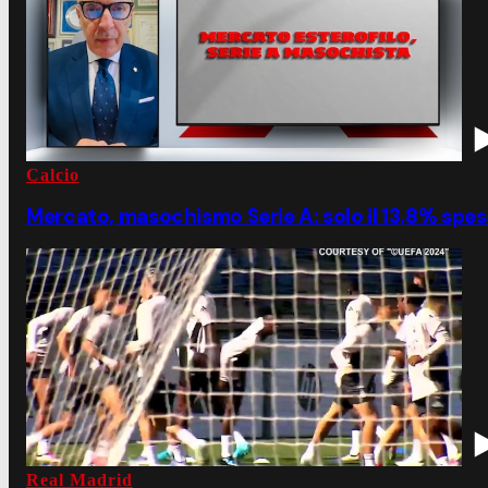
Calcio
Mercato, masochismo Serie A: solo il 13,8% speso 
Real Madrid