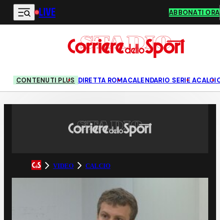
LIVE
Vai al contenuto principale
ABBONATI ORA
CONTENUTI PLUS
DIRETTA ROMA
CALENDARIO SERIE A
CALCI
VIDEO
CALCIO