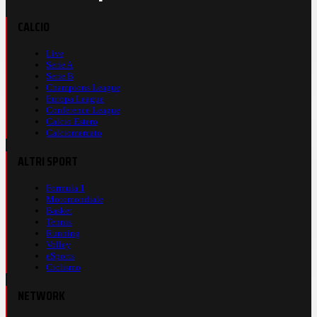
CALCIO
Live
Serie A
Serie B
Champions League
Europa League
Conference League
Calcio Estero
Calciomercato
ALTRI SPORT
Formula 1
Motomondiale
Basket
Tennis
Running
Volley
eSports
Ciclismo
NETWORK