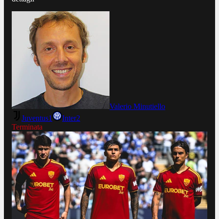
Valerio Minutiello
Juventus
1
Inter
2
Terminata