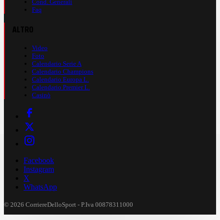
Cond. Generali
Faq
ALTRO
Video
Foto
Calendario Serie A
Calendario Champions
Calendario Europa L.
Calendario Premier L.
Casinò
Facebook
Instagram
X
WhatsApp
© 2026 CorriereDelloSport - P.Iva 00878311000