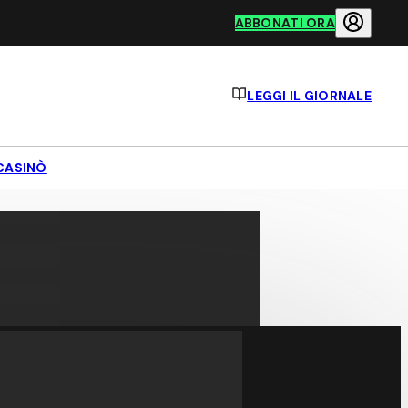
ABBONATI ORA
LEGGI IL GIORNALE
CASINÒ