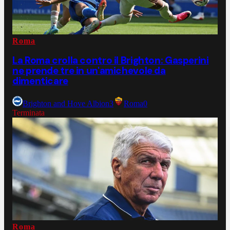
Roma
La Roma crolla contro il Brighton: Gasperini
ne prende tre in un'amichevole da
dimenticare
Brighton and Hove Albion
3
Roma
0
Terminata
Roma