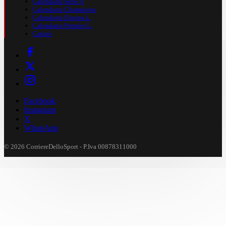
Calendario Serie A
Calendario Champions
Calendario Europa L.
Calendario Premier L.
Casinò
Facebook
Instagram
X
WhatsApp
© 2026 CorriereDelloSport - P.Iva 00878311000