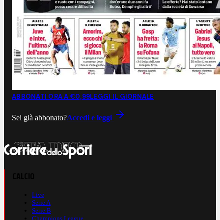
ABBONATI ORA A €0,99
LEGGI IL GIORNALE
Sei già abbonato?
Accedi e leggi
CALCIO
Live
Serie A
Serie B
Champions League