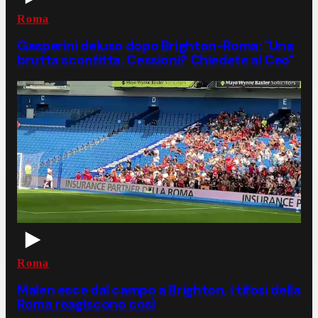
Roma
Gasperini deluso dopo Brighton-Roma: "Una
brutta sconfitta. Cessioni? Chiedete al Ceo"
Roma
Malen esce dal campo a Brighton, i tifosi della
Roma reagiscono così