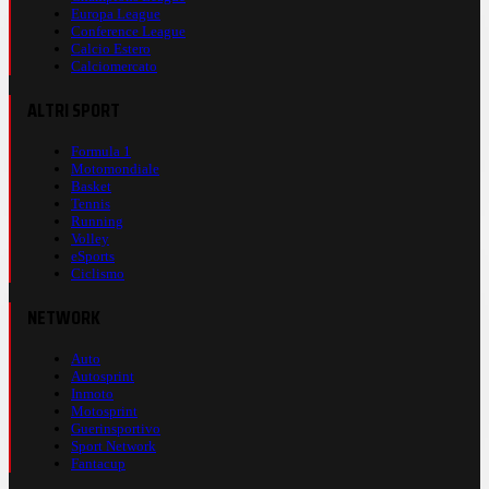
Europa League
Conference League
Calcio Estero
Calciomercato
ALTRI SPORT
Formula 1
Motomondiale
Basket
Tennis
Running
Volley
eSports
Ciclismo
NETWORK
Auto
Autosprint
Inmoto
Motosprint
Guerinsportivo
Sport Network
Fantacup