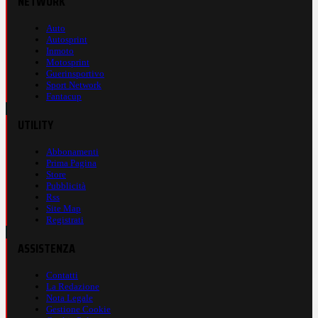
NETWORK
Auto
Autosprint
Inmoto
Motosprint
Guerinsportivo
Sport Network
Fantacup
UTILITY
Abbonamenti
Prima Pagina
Store
Pubblicità
Rss
Site Map
Registrati
ASSISTENZA
Contatti
La Redazione
Nota Legale
Gestione Cookie