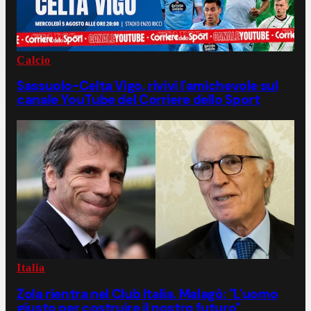
Calcio
Sassuolo-Celta Vigo, rivivi l'amichevole sul
canale YouTube del Corriere dello Sport
Italia
Zola rientra nel Club Italia. Malagò: "L'uomo
giusto per costruire il nostro futuro"