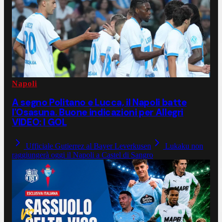
Napoli
A segno Politano e Lucca, il Napoli batte
l'Osasuna. Buone indicazioni per Allegri
VIDEO: I GOL
Ufficiale Gutierrez al Bayer Leverkusen
Lukaku non
raggiungerà oggi il Napoli a Castel di Sangro