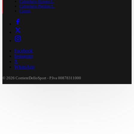
Calendario Europa L.
Calendario Premier L.
Casinò
Facebook
Instagram
X
WhatsApp
© 2026 CorriereDelloSport - P.Iva 00878311000