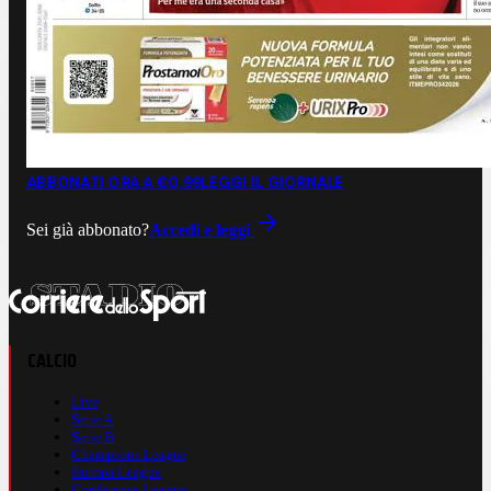
ABBONATI ORA A €0,99
LEGGI IL GIORNALE
Sei già abbonato?
Accedi e leggi
CALCIO
Live
Serie A
Serie B
Champions League
Europa League
Conference League