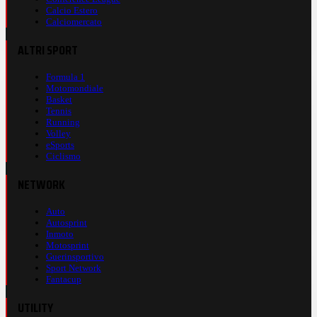
Calcio Estero
Calciomercato
ALTRI SPORT
Formula 1
Motomondiale
Basket
Tennis
Running
Volley
eSports
Ciclismo
NETWORK
Auto
Autosprint
Inmoto
Motosprint
Guerinsportivo
Sport Network
Fantacup
UTILITY