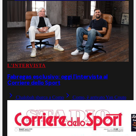
L'INTERVISTA
Fabregas esclusivo: oggi l'intervista al
Corriere dello Sport
Chalobah sbarca a Como
Como, è arrivato Yan Couto