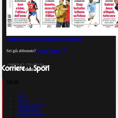
ABBONATI ORA A €0,99
LEGGI IL GIORNALE
Sei già abbonato?
Accedi e leggi
CALCIO
Live
Serie A
Serie B
Champions League
Europa League
Conference League
Calcio Estero