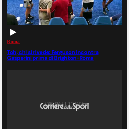
Roma
Toh, chi si rivede: Ferguson incontra
Gasperini prima di Brighton-Roma