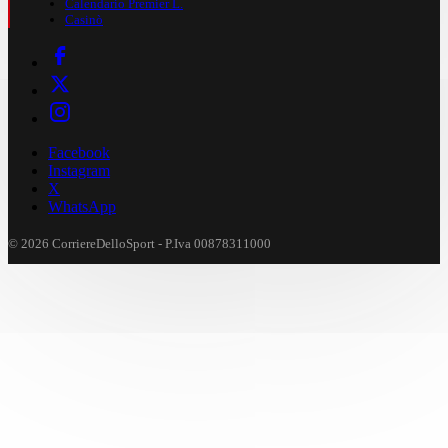
Calendario Premier L.
Casinò
Facebook
Instagram
X
WhatsApp
© 2026 CorriereDelloSport - P.Iva 00878311000