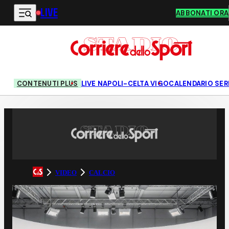
LIVE
Vai al contenuto principale
ABBONATI ORA
CONTENUTI PLUS
LIVE NAPOLI-CELTA VIGO
CALENDARIO SERI
VIDEO
CALCIO