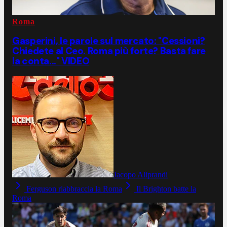
Roma
Gasperini, le parole sul mercato: "Cessioni?
Chiedete al Ceo. Roma più forte? Basta fare
la conta..." VIDEO
Jacopo Aliprandi
Ferguson riabbraccia la Roma
Il Brighton batte la
Roma