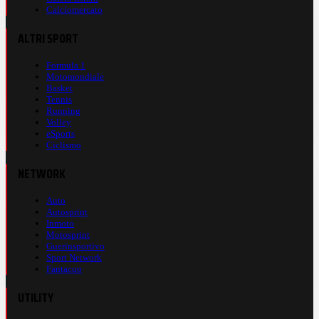
Calciomercato
ALTRI SPORT
Formula 1
Motomondiale
Basket
Tennis
Running
Volley
eSports
Ciclismo
NETWORK
Auto
Autosprint
Inmoto
Motosprint
Guerinsportivo
Sport Network
Fantacup
UTILITY