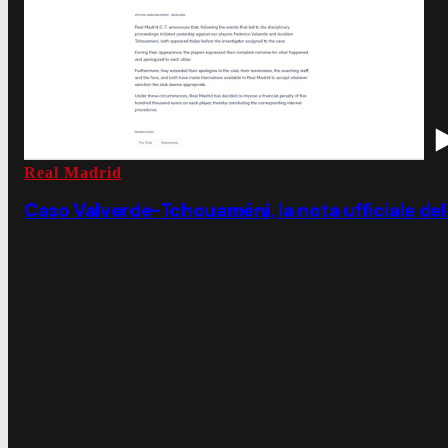
Real Madrid
Caso Valverde-Tchouaméni, la nota ufficiale del