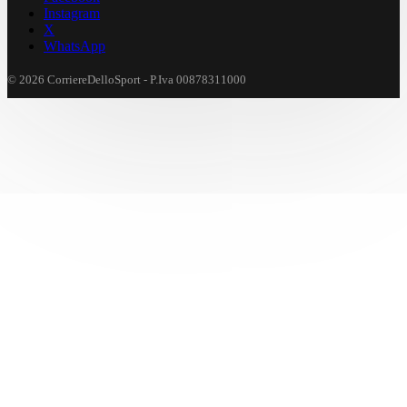
Instagram
X
WhatsApp
© 2026 CorriereDelloSport - P.Iva 00878311000