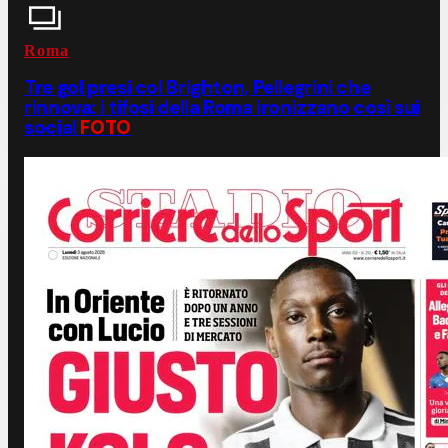
Roma
Tre gol presi col Brighton, Pellegrini che
rinnova: i tifosi della Roma ironizzano così sui
social
FOTO