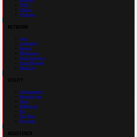
Volley
eSports
Ciclismo
NETWORK
Auto
Autosprint
Inmoto
Motosprint
Guerinsportivo
Sport Network
Fantacup
UTILITY
Abbonamenti
Prima Pagina
Store
Pubblicità
Rss
Site Map
Registrati
ASSISTENZA