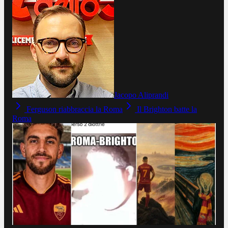
Jacopo Aliprandi
Ferguson riabbraccia la Roma
Il Brighton batte la
Roma