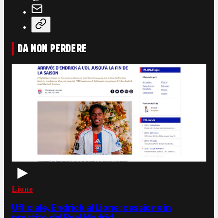
DA NON PERDERE
Lione
Ufficiale, Endrick al Lione: cessione in
prestito dal Real Madrid