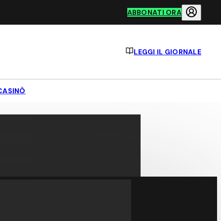
ABBONATI ORA
LEGGI IL GIORNALE
CASINÒ