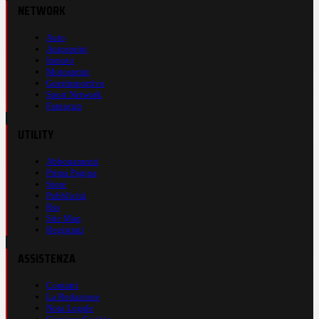
NETWORK
Auto
Autosprint
Inmoto
Motosprint
Guerinsportivo
Sport Network
Fantacup
UTILITY
Abbonamenti
Prima Pagina
Store
Pubblicità
Rss
Site Map
Registrati
ASSISTENZA
Contatti
La Redazione
Nota Legale