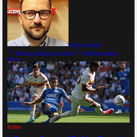
Jacopo Aliprandi
Ferguson riabbraccia la Roma
Il Brighton batte la
Roma
Roma