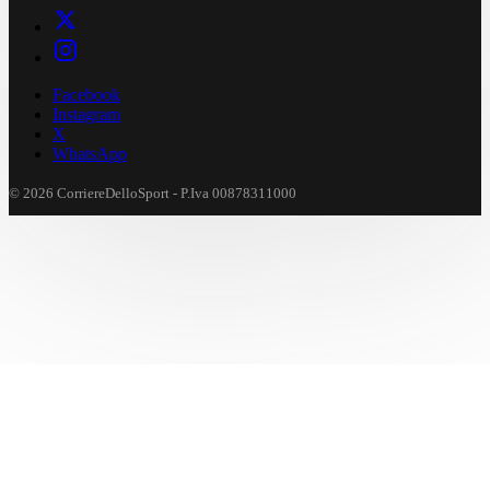
Facebook
Instagram
X
WhatsApp
© 2026 CorriereDelloSport - P.Iva 00878311000