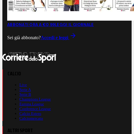
ABBONATI ORA A €0,99
LEGGI IL GIORNALE
Sei già abbonato?
Accedi e leggi
CALCIO
Live
Serie A
Serie B
Champions League
Europa League
Conference League
Calcio Estero
Calciomercato
ALTRI SPORT