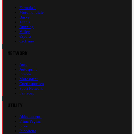
Formula 1
Motomondiale
Basket
Tennis
Running
Volley
eSports
Ciclismo
NETWORK
Auto
Autosprint
Inmoto
Motosprint
Guerinsportivo
Sport Network
Fantacup
UTILITY
Abbonamenti
Prima Pagina
Store
Pubblicità