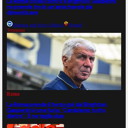
La Roma crolla contro il Brighton: Gasperini
ne prende tre in un'amichevole da
dimenticare
Brighton and Hove Albion
3
Roma
0
Terminata
Roma
La Roma prende il terzo gol dal Brighton,
Gasperini è una furia: "Cambiamo tutto
dietro”. E ne toglie due