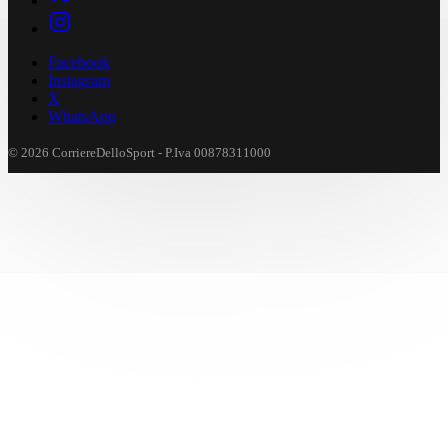
Facebook
Instagram
X
WhatsApp
© 2026 CorriereDelloSport - P.Iva 00878311000