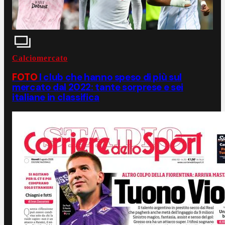
Calciomercato
FOTO
I club che hanno speso di più sul
mercato dal 2022: tante sorprese e sei
italiane in classifica