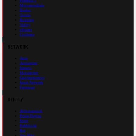
Formula 1
Motomondiale
Basket
Tennis
Running
Volley
eSports
Ciclismo
NETWORK
Auto
Autosprint
Inmoto
Motosprint
Guerinsportivo
Sport Network
Fantacup
UTILITY
Abbonamenti
Prima Pagina
Store
Pubblicità
Rss
Site Map