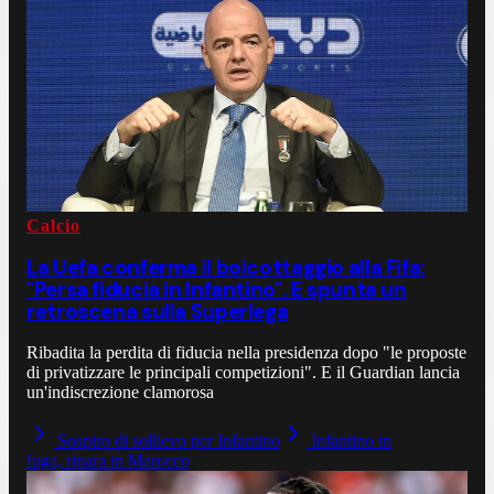
Calcio
La Uefa conferma il boicottaggio alla Fifa:
"Persa fiducia in Infantino". E spunta un
retroscena sulla Superlega
Ribadita la perdita di fiducia nella presidenza dopo "le proposte
di privatizzare le principali competizioni". E il Guardian lancia
un'indiscrezione clamorosa
Sospiro di sollievo per Infantino
Infantino in
fuga, ripara in Marocco