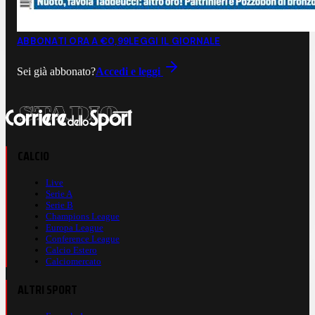
ABBONATI ORA A €0,99
LEGGI IL GIORNALE
Sei già abbonato?
Accedi e leggi
CALCIO
Live
Serie A
Serie B
Champions League
Europa League
Conference League
Calcio Estero
Calciomercato
ALTRI SPORT