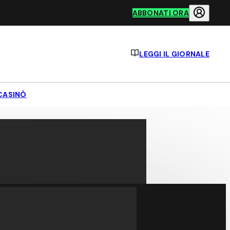
ABBONATI ORA
LEGGI IL GIORNALE
CASINÒ