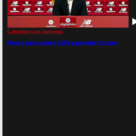
Calciomercato Juventus
Colpo Juve, preso Celik a parametro zero