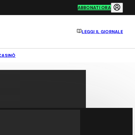
ABBONATI ORA
LEGGI IL GIORNALE
CASINÒ