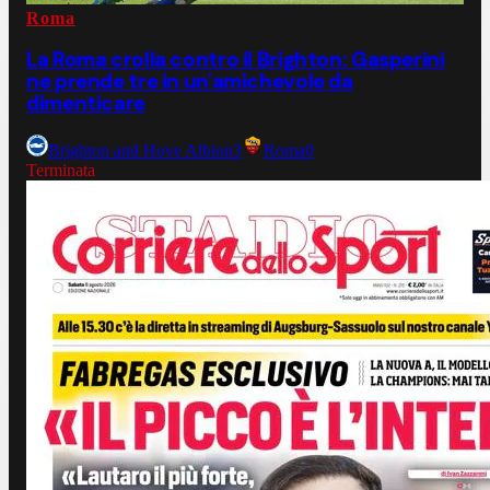
Roma
La Roma crolla contro il Brighton: Gasperini
ne prende tre in un'amichevole da
dimenticare
Brighton and Hove Albion
3
Roma
0
Terminata