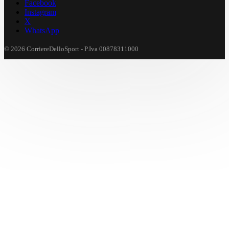
Facebook
Instagram
X
WhatsApp
© 2026 CorriereDelloSport - P.Iva 00878311000