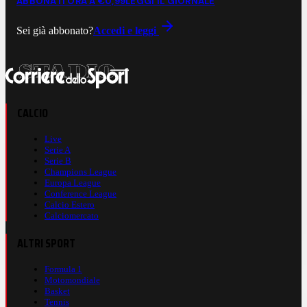
ABBONATI ORA A €0,99
LEGGI IL GIORNALE
Sei già abbonato?
Accedi e leggi
CALCIO
Live
Serie A
Serie B
Champions League
Europa League
Conference League
Calcio Estero
Calciomercato
ALTRI SPORT
Formula 1
Motomondiale
Basket
Tennis