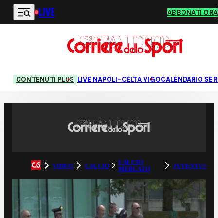
LIVE
Vai al contenuto principale
ABBONATI ORA
CONTENUTI PLUS
LIVE NAPOLI-CELTA VIGO
CALENDARIO SERI
CALCIO
VIDEO
CALCIO
JUVENTUS
MERCATO