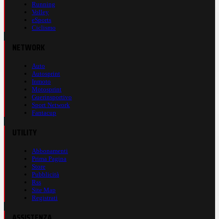
Running
Volley
eSports
Ciclismo
NETWORK
Auto
Autosprint
Inmoto
Motosprint
Guerinsportivo
Sport Network
Fantacup
UTILITY
Abbonamenti
Prima Pagina
Store
Pubblicità
Rss
Site Map
Registrati
ASSISTENZA