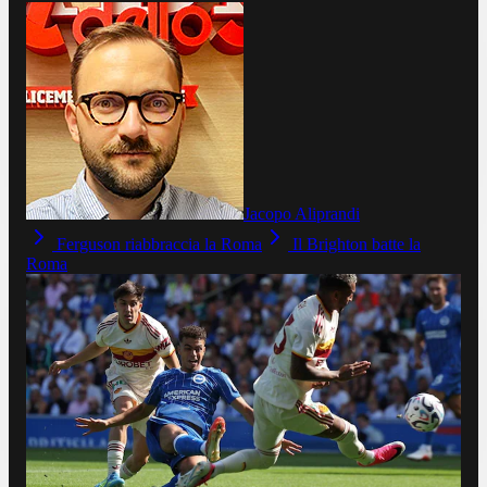
Jacopo Aliprandi
Ferguson riabbraccia la Roma
Il Brighton batte la
Roma