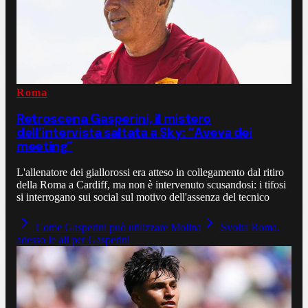
Roma
Retroscena Gasperini, il mistero
dell’intervista saltata a Sky: “Aveva dei
meeting”
L'allenatore dei giallorossi era atteso in collegamento dal ritiro
della Roma a Cardiff, ma non è intervenuto scusandosi: i tifosi
si interrogano sui social sul motivo dell'assenza del tecnico
Come Gasperini può utilizzare Molina
Svolta Roma,
adesso le ali per Gasperini