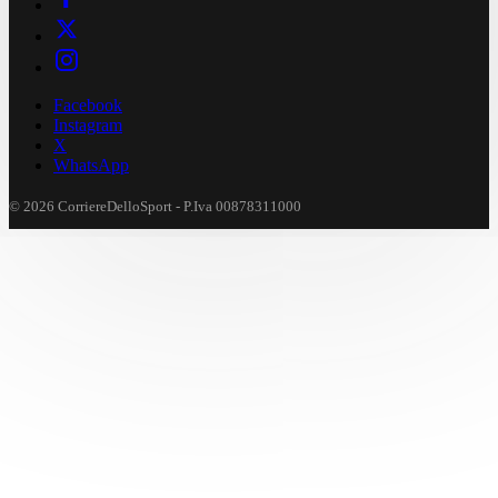
Facebook
Instagram
X
WhatsApp
© 2026 CorriereDelloSport - P.Iva 00878311000