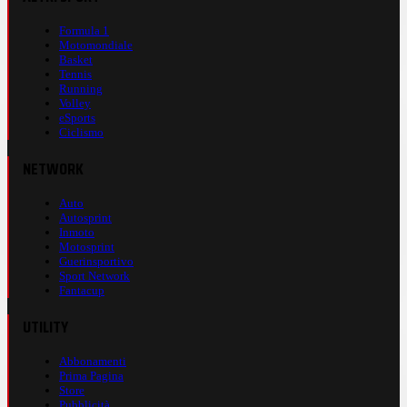
Formula 1
Motomondiale
Basket
Tennis
Running
Volley
eSports
Ciclismo
NETWORK
Auto
Autosprint
Inmoto
Motosprint
Guerinsportivo
Sport Network
Fantacup
UTILITY
Abbonamenti
Prima Pagina
Store
Pubblicità