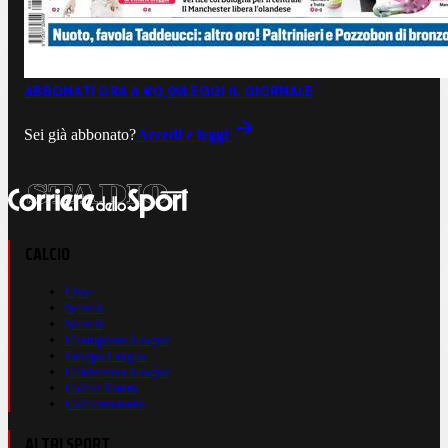
ABBONATI ORA A €0,99
LEGGI IL GIORNALE
Sei già abbonato?
Accedi e leggi
CALCIO
Live
Serie A
Serie B
Champions League
Europa League
Conference League
Calcio Estero
Calciomercato
ALTRI SPORT