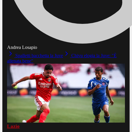
Andrea Losapio
Spalletti bacchetta la Juve
Chivu elogia la Juve: "È
allenata bene"
Lazio