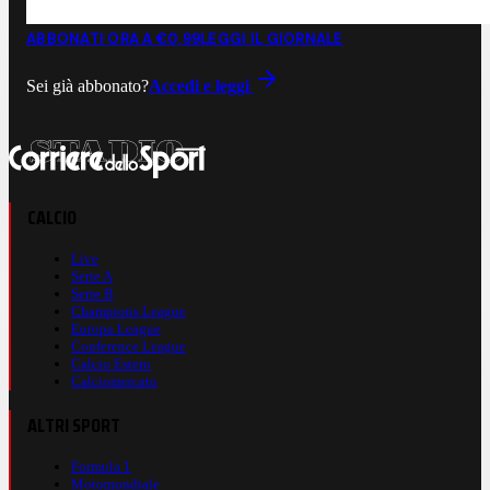
ABBONATI ORA A €0,99
LEGGI IL GIORNALE
Sei già abbonato?
Accedi e leggi
CALCIO
Live
Serie A
Serie B
Champions League
Europa League
Conference League
Calcio Estero
Calciomercato
ALTRI SPORT
Formula 1
Motomondiale