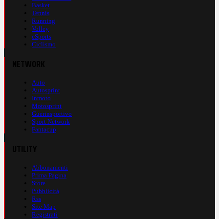
Basket
Tennis
Running
Volley
eSports
Ciclismo
NETWORK
Auto
Autosprint
Inmoto
Motosprint
Guerinsportivo
Sport Network
Fantacup
UTILITY
Abbonamenti
Prima Pagina
Store
Pubblicità
Rss
Site Map
Registrati