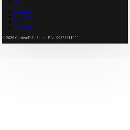
Facebook
Instagram
X
WhatsApp
© 2026 CorriereDelloSport - P.Iva 00878311000