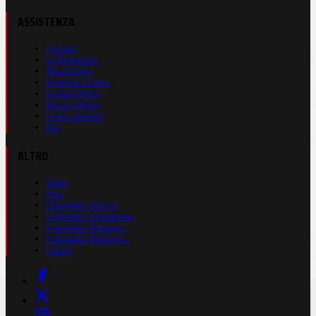
ASSISTENZA
Contatti
La Redazione
Nota Legale
Gestione Cookie
Cookie Policy
Privacy Policy
Cond. Generali
Faq
ALTRO
Video
Foto
Calendario Serie A
Calendario Champions
Calendario Europa L.
Calendario Premier L.
Casinò