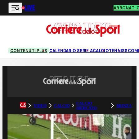
LIVE
Vai al contenuto principale
ABBONATI 
CONTENUTI PLUS
CALENDARIO SERIE A
CALCIO
TENNIS
SCOM
CALCIO
VIDEO
CALCIO
MONZA
MERCATO