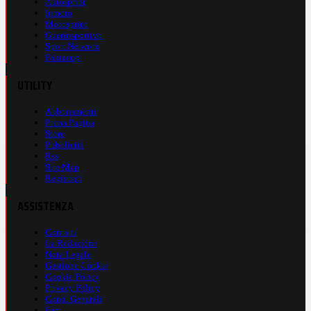
Autosprint
Inmoto
Motosprint
Guerinsportivo
Sport Network
Fantacup
UTILITY
Abbonamenti
Prima Pagina
Store
Pubblicità
Rss
Site Map
Registrati
ASSISTENZA
Contatti
La Redazione
Nota Legale
Gestione Cookie
Cookie Policy
Privacy Policy
Cond. Generali
Faq