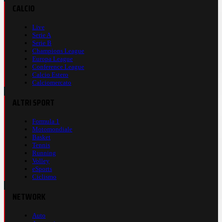
CALCIO
Live
Serie A
Serie B
Champions League
Europa League
Conference League
Calcio Estero
Calciomercato
ALTRI SPORT
Formula 1
Motomondiale
Basket
Tennis
Running
Volley
eSports
Ciclismo
NETWORK
Auto