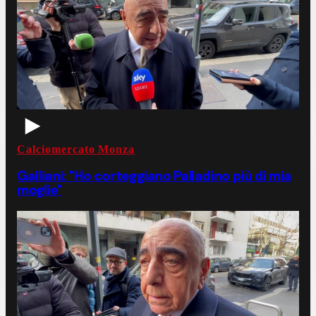
Calciomercato Monza
Galliani: "Ho corteggiano Palladino più di mia
moglie"