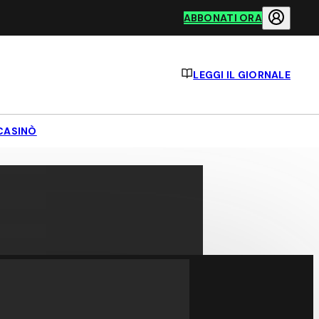
ABBONATI ORA
LEGGI IL GIORNALE
CASINÒ