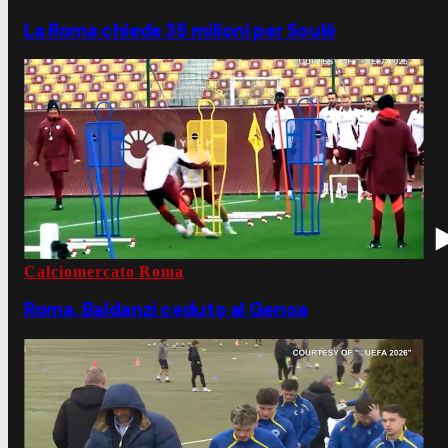
La Roma chiede 35 milioni per Soulé
Calciomercato Roma
Roma, Baldanzi ceduto al Genoa