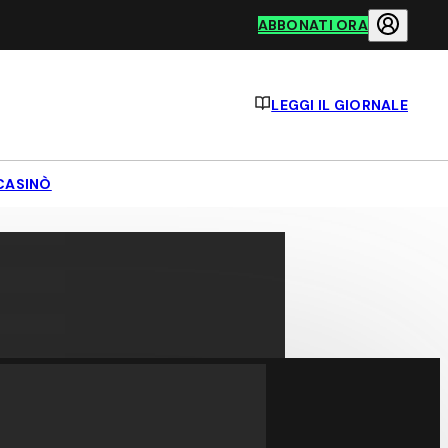
ABBONATI ORA
LEGGI IL GIORNALE
CASINÒ