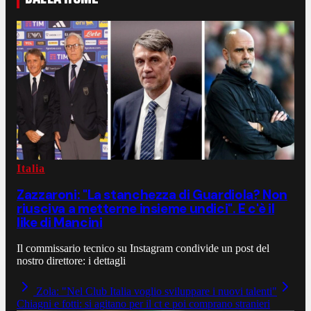
Italia
Zazzaroni: "La stanchezza di Guardiola? Non
riusciva a metterne insieme undici". E c'è il
like di Mancini
Il commissario tecnico su Instagram condivide un post del
nostro direttore: i dettagli
Zola: "Nel Club Italia voglio sviluppare i nuovi talenti"
Chiagni e fotti: si agitano per il ct e poi comprano stranieri