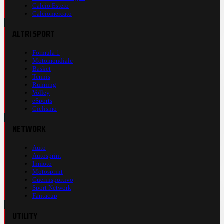
Calcio Estero
Calciomercato
ALTRI SPORT
Formula 1
Motomondiale
Basket
Tennis
Running
Volley
eSports
Ciclismo
NETWORK
Auto
Autosprint
Inmoto
Motosprint
Guerinsportivo
Sport Network
Fantacup
UTILITY