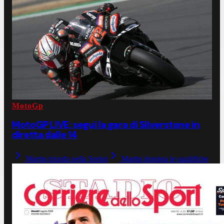
MotoGp
MotoGP LIVE: segui la gara di Silverstone in
diretta dalle 14
Martin trionfa nella Sprint
Martin domina le qualifiche