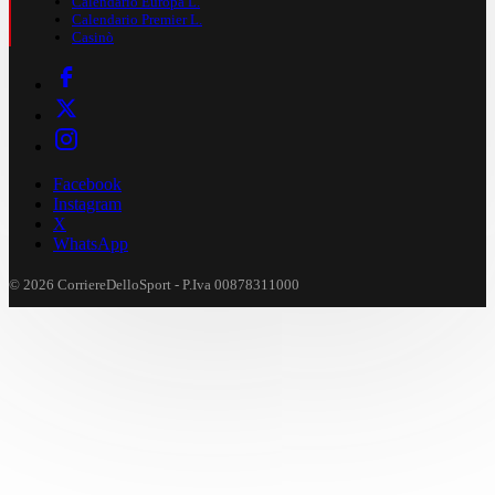
Calendario Europa L.
Calendario Premier L.
Casinò
Facebook
Instagram
X
WhatsApp
© 2026 CorriereDelloSport - P.Iva 00878311000