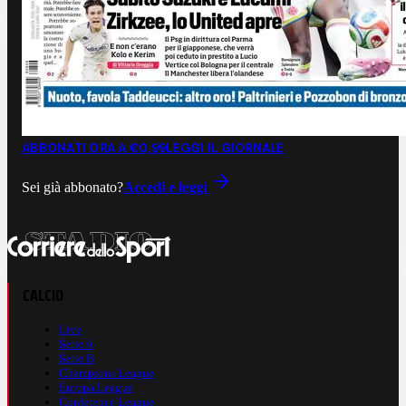
ABBONATI ORA A €0,99
LEGGI IL GIORNALE
Sei già abbonato?
Accedi e leggi
CALCIO
Live
Serie A
Serie B
Champions League
Europa League
Conference League