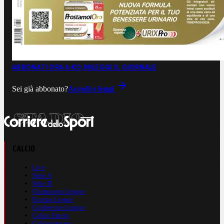
ABBONATI ORA A €0,99
LEGGI IL GIORNALE
Sei già abbonato?
Accedi e leggi
CALCIO
Live
Serie A
Serie B
Champions League
Europa League
Conference League
Calcio Estero
Calciomercato