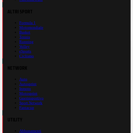
ALTRI SPORT
Formula 1
Motomondiale
Basket
Tennis
Running
Volley
eSports
Ciclismo
NETWORK
Auto
Autosprint
Inmoto
Motosprint
Guerinsportivo
Sport Network
Fantacup
UTILITY
Abbonamenti