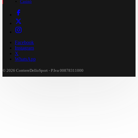
Casinò
Facebook
Instagram
X
WhatsApp
© 2026 CorriereDelloSport - P.Iva 00878311000