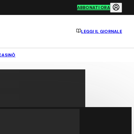
ABBONATI ORA
LEGGI IL GIORNALE
CASINÒ