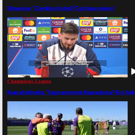
Simeone: "Cambio hotel? Costava meno"
Champions League
Kvaratskhelia: "Soprannome Kvaradona? Ero felic