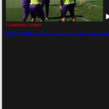
Champions League
Ranking Uefa, poche speranze per una quinta it