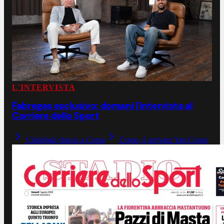
L'INTERVISTA
Fabregas esclusivo: domani l'intervista al
Corriere dello Sport
Chalobah sbarca a Como
Como, è arrivato Yan Couto