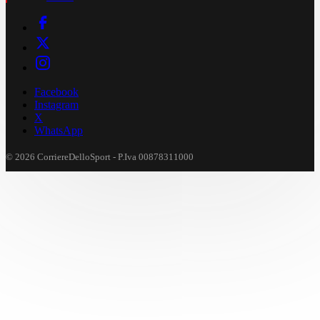
Facebook
Instagram
X
WhatsApp
© 2026 CorriereDelloSport - P.Iva 00878311000