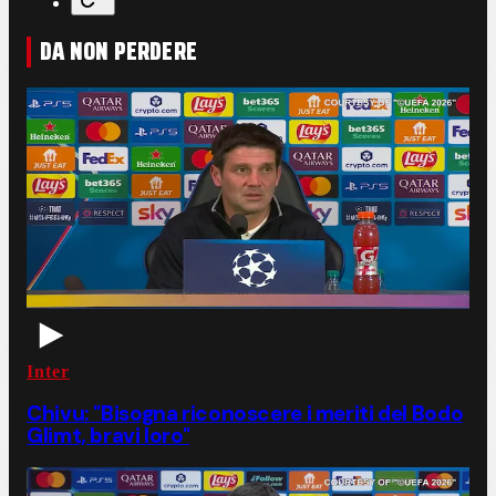
DA NON PERDERE
Inter
Chivu: "Bisogna riconoscere i meriti del Bodo
Glimt, bravi loro"