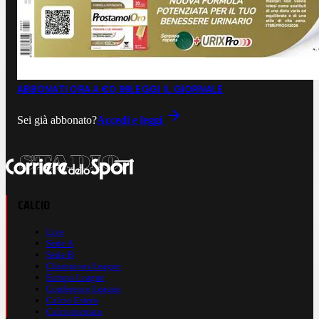
ABBONATI ORA A €0,99
LEGGI IL GIORNALE
Sei già abbonato?
Accedi e leggi
CALCIO
Live
Serie A
Serie B
Champions League
Europa League
Conference League
Calcio Estero
Calciomercato