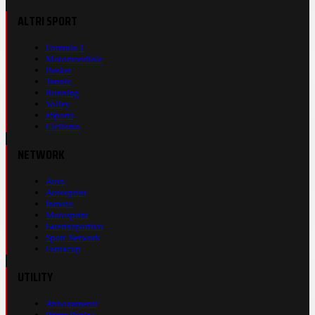
ALTRI SPORT
Formula 1
Motomondiale
Basket
Tennis
Running
Volley
eSports
Ciclismo
NETWORK
Auto
Autosprint
Inmoto
Motosprint
Guerinsportivo
Sport Network
Fantacup
UTILITY
Abbonamenti
Prima Pagina