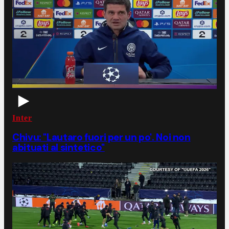
Inter
Chivu: "Lautaro fuori per un po'. Noi non
abituati al sintetico"