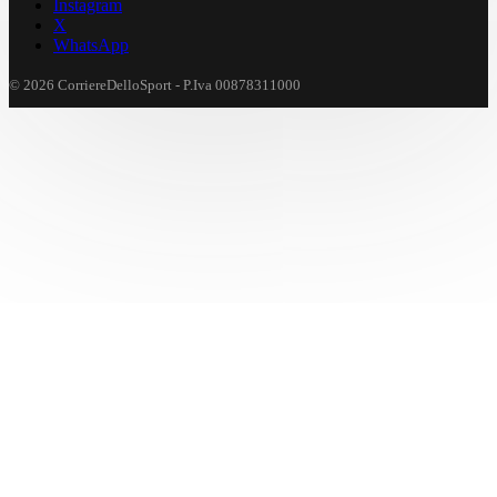
Instagram
X
WhatsApp
© 2026 CorriereDelloSport - P.Iva 00878311000