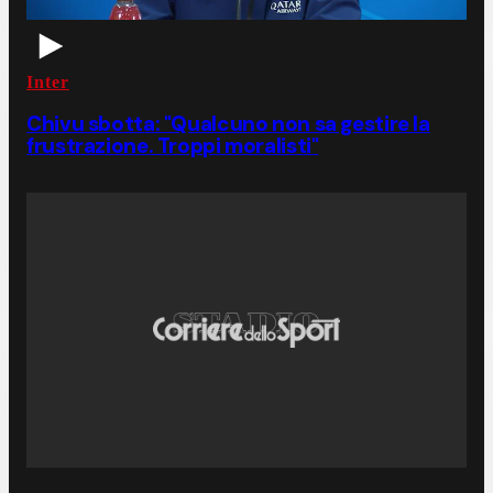
Inter
Chivu sbotta: "Qualcuno non sa gestire la
frustrazione. Troppi moralisti"