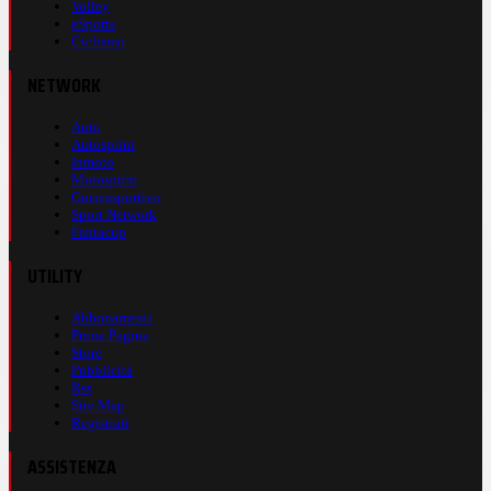
Volley
eSports
Ciclismo
NETWORK
Auto
Autosprint
Inmoto
Motosprint
Guerinsportivo
Sport Network
Fantacup
UTILITY
Abbonamenti
Prima Pagina
Store
Pubblicità
Rss
Site Map
Registrati
ASSISTENZA