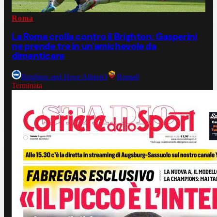
Roma
La Roma crolla contro il Brighton: Gasperini
ne prende tre in un'amichevole da
dimenticare
Brighton and Hove Albion
3
Roma
0
Terminata