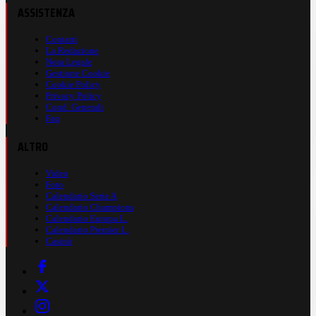
ASSISTENZA
Contatti
La Redazione
Nota Legale
Gestione Cookie
Cookie Policy
Privacy Policy
Cond. Generali
Faq
ALTRO
Video
Foto
Calendario Serie A
Calendario Champions
Calendario Europa L.
Calendario Premier L.
Casinò