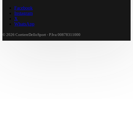
Facebook
Instagram
X
WhatsApp
© 2026 CorriereDelloSport - P.Iva 00878311000