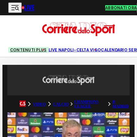
LIVE
Vai al contenuto principale
ABBONATI ORA
CONTENUTI PLUS
LIVE NAPOLI-CELTA VIGO
CALENDARIO SERI
CHAMPIONS
R
VIDEO
CALCIO
LEAGUE
MADRID