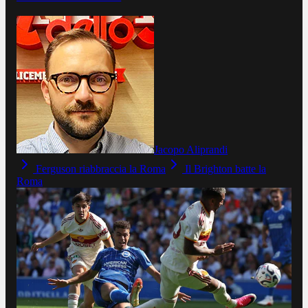
Jacopo Aliprandi
Ferguson riabbraccia la Roma
Il Brighton batte la
Roma