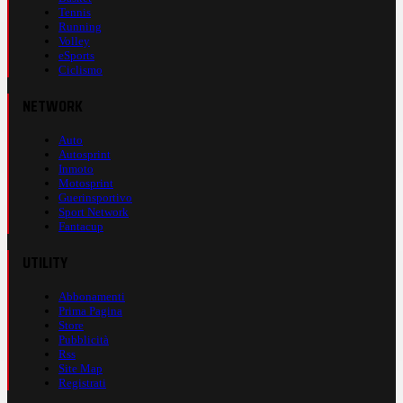
Tennis
Running
Volley
eSports
Ciclismo
NETWORK
Auto
Autosprint
Inmoto
Motosprint
Guerinsportivo
Sport Network
Fantacup
UTILITY
Abbonamenti
Prima Pagina
Store
Pubblicità
Rss
Site Map
Registrati