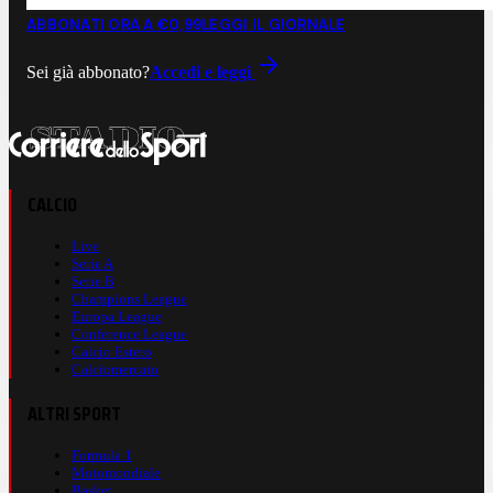
ABBONATI ORA A €0,99
LEGGI IL GIORNALE
Sei già abbonato?
Accedi e leggi
CALCIO
Live
Serie A
Serie B
Champions League
Europa League
Conference League
Calcio Estero
Calciomercato
ALTRI SPORT
Formula 1
Motomondiale
Basket