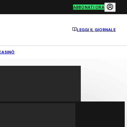
ABBONATI ORA
LEGGI IL GIORNALE
CASINÒ