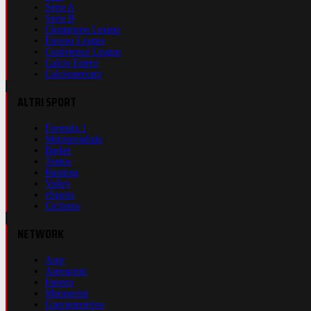
Serie A
Serie B
Champions League
Europa League
Conference League
Calcio Estero
Calciomercato
ALTRI SPORT
Formula 1
Motomondiale
Basket
Tennis
Running
Volley
eSports
Ciclismo
NETWORK
Auto
Autosprint
Inmoto
Motosprint
Guerinsportivo