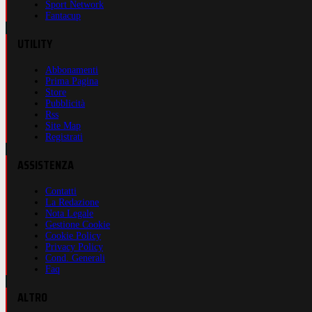
Sport Network
Fantacup
UTILITY
Abbonamenti
Prima Pagina
Store
Pubblicità
Rss
Site Map
Registrati
ASSISTENZA
Contatti
La Redazione
Nota Legale
Gestione Cookie
Cookie Policy
Privacy Policy
Cond. Generali
Faq
ALTRO