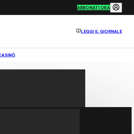
ABBONATI ORA
LEGGI IL GIORNALE
CASINÒ