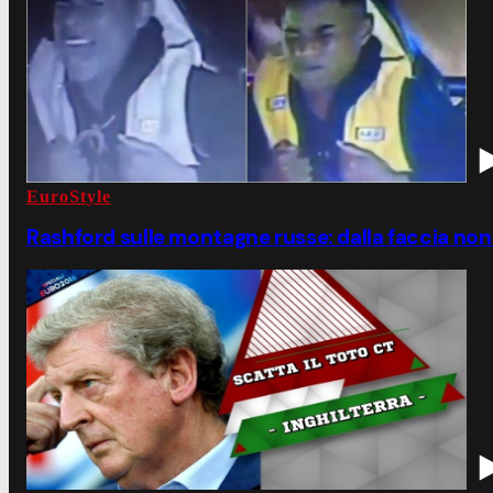
EuroStyle
Rashford sulle montagne russe: dalla faccia non