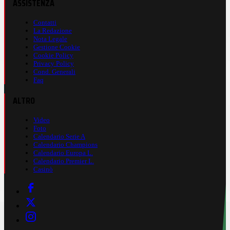
ASSISTENZA
Contatti
La Redazione
Nota Legale
Gestione Cookie
Cookie Policy
Privacy Policy
Cond. Generali
Faq
ALTRO
Video
Foto
Calendario Serie A
Calendario Champions
Calendario Europa L.
Calendario Premier L.
Casinò