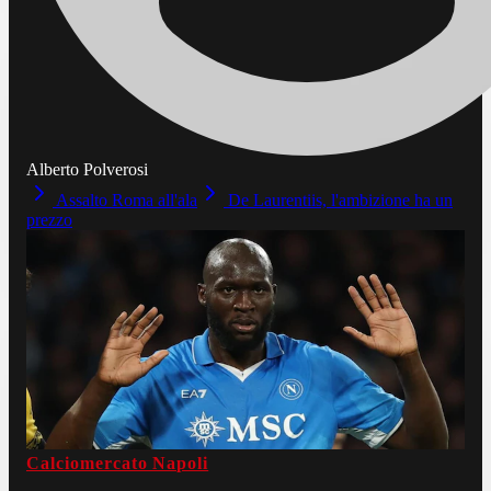
Alberto Polverosi
Assalto Roma all'ala
De Laurentiis, l'ambizione ha un
prezzo
Calciomercato Napoli