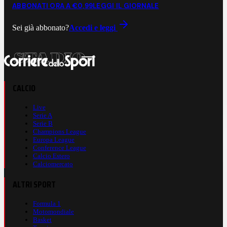
ABBONATI ORA A €0,99
LEGGI IL GIORNALE
Sei già abbonato?
Accedi e leggi
CALCIO
Live
Serie A
Serie B
Champions League
Europa League
Conference League
Calcio Estero
Calciomercato
ALTRI SPORT
Formula 1
Motomondiale
Basket