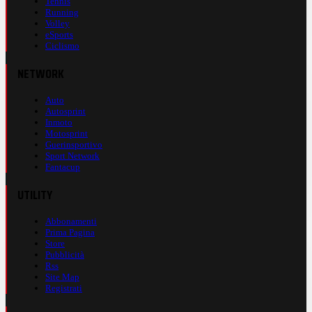
Tennis
Running
Volley
eSports
Ciclismo
NETWORK
Auto
Autosprint
Inmoto
Motosprint
Guerinsportivo
Sport Network
Fantacup
UTILITY
Abbonamenti
Prima Pagina
Store
Pubblicità
Rss
Site Map
Registrati