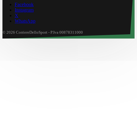
Facebook
Instagram
X
WhatsApp
© 2026 CorriereDelloSport - P.Iva 00878311000