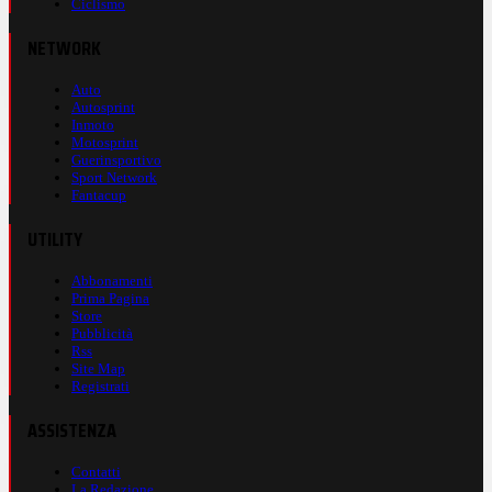
Ciclismo
NETWORK
Auto
Autosprint
Inmoto
Motosprint
Guerinsportivo
Sport Network
Fantacup
UTILITY
Abbonamenti
Prima Pagina
Store
Pubblicità
Rss
Site Map
Registrati
ASSISTENZA
Contatti
La Redazione