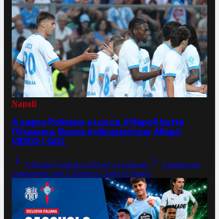
Napoli
A segno Politano e Lucca, il Napoli batte
l'Osasuna. Buone indicazioni per Allegri
VIDEO: I GOL
Ufficiale Gutierrez al Bayer Leverkusen
Lukaku non
raggiungerà oggi il Napoli a Castel di Sangro