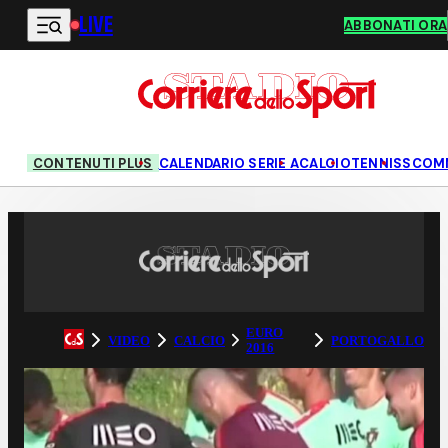
LIVE
Vai al contenuto principale
ABBONATI ORA
CONTENUTI PLUS
CALENDARIO SERIE A
CALCIO
TENNIS
SCOM
EURO
VIDEO
CALCIO
PORTOGALLO
2016