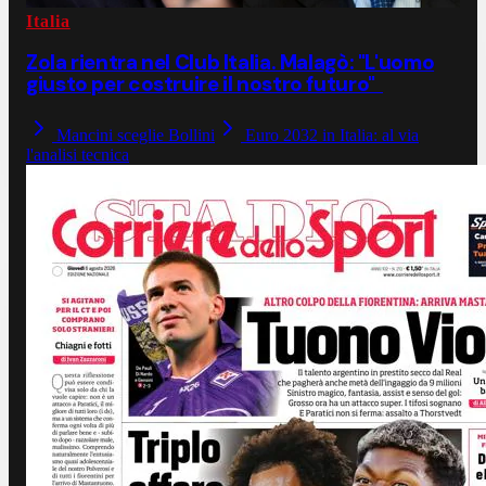
Italia
Zola rientra nel Club Italia. Malagò: "L'uomo
giusto per costruire il nostro futuro"
Mancini sceglie Bollini
Euro 2032 in Italia: al via
l'analisi tecnica