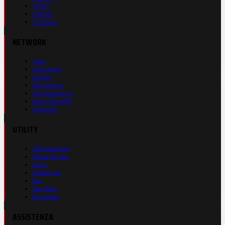
Volley
eSports
Ciclismo
NETWORK
Auto
Autosprint
Inmoto
Motosprint
Guerinsportivo
Sport Network
Fantacup
UTILITY
Abbonamenti
Prima Pagina
Store
Pubblicità
Rss
Site Map
Registrati
ASSISTENZA