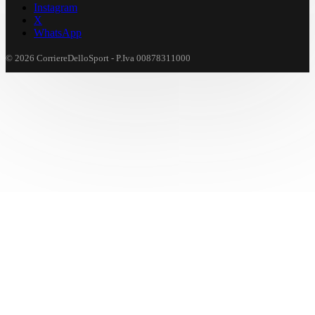
Instagram
X
WhatsApp
© 2026 CorriereDelloSport - P.Iva 00878311000