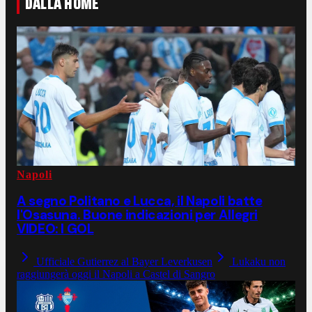
DALLA HOME
Napoli
A segno Politano e Lucca, il Napoli batte
l'Osasuna. Buone indicazioni per Allegri
VIDEO: I GOL
Ufficiale Gutierrez al Bayer Leverkusen
Lukaku non
raggiungerà oggi il Napoli a Castel di Sangro