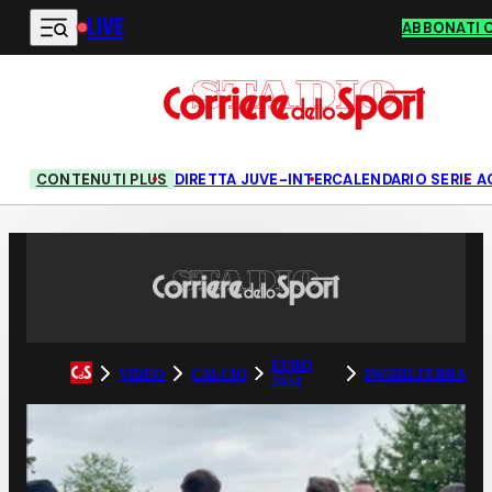
LIVE
Vai al contenuto principale
ABBONATI 
CONTENUTI PLUS
DIRETTA JUVE-INTER
CALENDARIO SERIE A
EURO
VIDEO
CALCIO
INGHILTERRA
2024