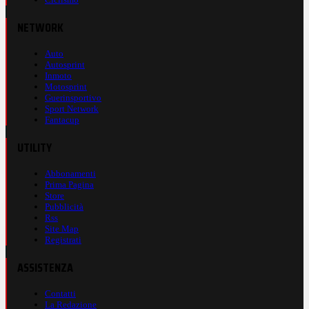
NETWORK
Auto
Autosprint
Inmoto
Motosprint
Guerinsportivo
Sport Network
Fantacup
UTILITY
Abbonamenti
Prima Pagina
Store
Pubblicità
Rss
Site Map
Registrati
ASSISTENZA
Contatti
La Redazione