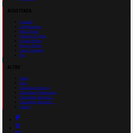
ASSISTENZA
Contatti
La Redazione
Nota Legale
Gestione Cookie
Cookie Policy
Privacy Policy
Cond. Generali
Faq
ALTRO
Video
Foto
Calendario Serie A
Calendario Champions
Calendario Europa L.
Calendario Premier L.
Casinò