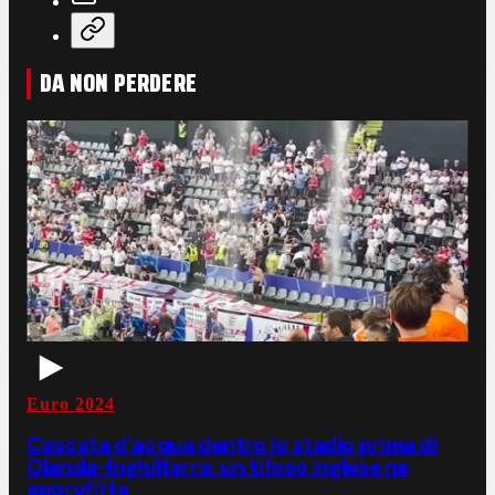
DA NON PERDERE
Euro 2024
Cascata d’acqua dentro lo stadio prima di
Olanda-Inghilterra: un tifoso inglese ne
approfitta