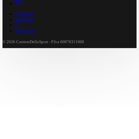
Facebook
Instagram
X
WhatsApp
© 2026 CorriereDelloSport - P.Iva 00878311000