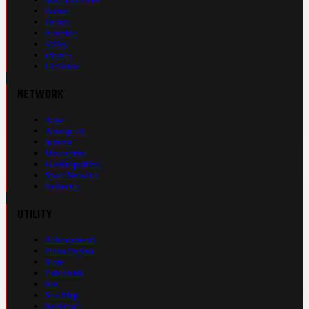
Basket
Tennis
Running
Volley
eSports
Ciclismo
NETWORK
Auto
Autosprint
Inmoto
Motosprint
Guerinsportivo
Sport Network
Fantacup
UTILITY
Abbonamenti
Prima Pagina
Store
Pubblicità
Rss
Site Map
Registrati