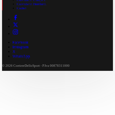
Calendario Premier L.
Casinò
Facebook
Instagram
X
WhatsApp
© 2026 CorriereDelloSport - P.Iva 00878311000