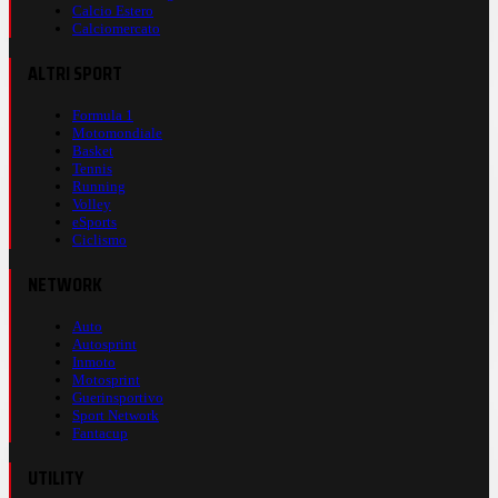
Calcio Estero
Calciomercato
ALTRI SPORT
Formula 1
Motomondiale
Basket
Tennis
Running
Volley
eSports
Ciclismo
NETWORK
Auto
Autosprint
Inmoto
Motosprint
Guerinsportivo
Sport Network
Fantacup
UTILITY