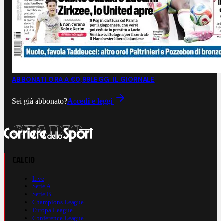
ABBONATI ORA A €0,99
LEGGI IL GIORNALE
Sei già abbonato?
Accedi e leggi
CALCIO
Live
Serie A
Serie B
Champions League
Europa League
Conference League