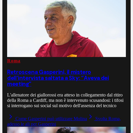
Roma
Retroscena Gasperini, il mistero
dell’intervista saltata a Sky: “Aveva dei
meeting”
L'allenatore dei giallorossi era atteso in collegamento dal ritiro
della Roma a Cardiff, ma non è intervenuto scusandosi: i tifosi
si interrogano sui social sul motivo dell'assenza del tecnico
Come Gasperini può utilizzare Molina
Svolta Roma,
adesso le ali per Gasperini