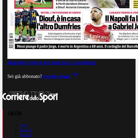
ABBONATI ORA A €0,99
LEGGI IL GIORNALE
Sei già abbonato?
Accedi e leggi
CALCIO
Live
Serie A
Serie B