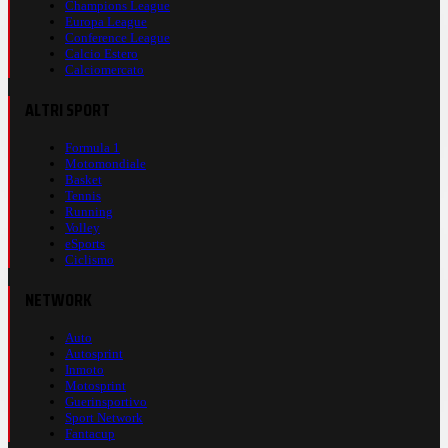
Champions League
Europa League
Conference League
Calcio Estero
Calciomercato
ALTRI SPORT
Formula 1
Motomondiale
Basket
Tennis
Running
Volley
eSports
Ciclismo
NETWORK
Auto
Autosprint
Inmoto
Motosprint
Guerinsportivo
Sport Network
Fantacup