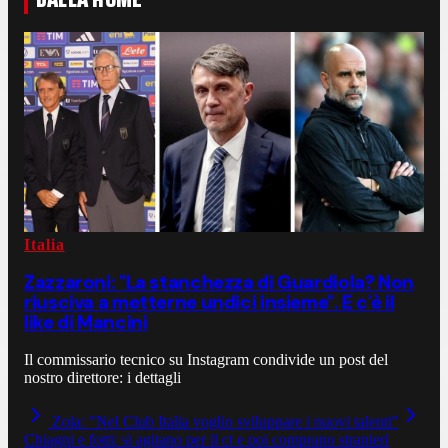
Italia
Zazzaroni: "La stanchezza di Guardiola? Non
riusciva a metterne undici insieme". E c'è il
like di Mancini
Il commissario tecnico su Instagram condivide un post del
nostro direttore: i dettagli
Zola: "Nel Club Italia voglio sviluppare i nuovi talenti"
Chiagni e fotti: si agitano per il ct e poi comprano stranieri