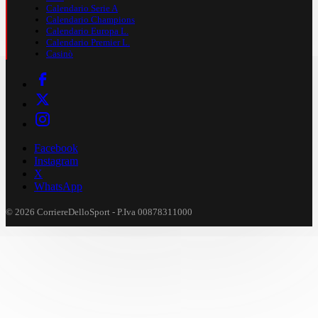
Calendario Serie A
Calendario Champions
Calendario Europa L.
Calendario Premier L.
Casinò
Facebook
Instagram
X
WhatsApp
© 2026 CorriereDelloSport - P.Iva 00878311000