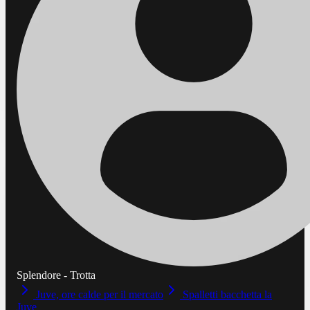
Splendore - Trotta
Juve, ore calde per il mercato
Spalletti bacchetta la
Juve