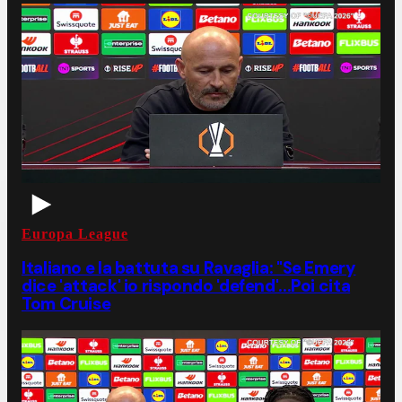
Europa League
Italiano e la battuta su Ravaglia: "Se Emery
dice 'attack' io rispondo 'defend'...Poi cita
Tom Cruise