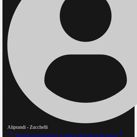
Aliprandi - Zucchelli
Retroscena Gasperini, il mistero dell’intervista saltata