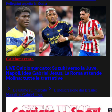
Pellegrini aspetta la Roma
Calciomercato
LIVE Calciomercato: Suzuki verso la Juve.
Napoli, idea Gabriel Jesus. La Roma attende
Molina: tutte le trattative
Le ultime sul mercato
L'indiscrezione dal Brasile:
Napoli su Gabriel Jesus