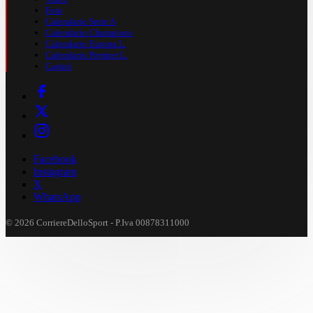
Foto
Calendario Serie A
Calendario Champions
Calendario Europa L.
Calendario Premier L.
Casinò
Facebook
Instagram
X
WhatsApp
© 2026 CorriereDelloSport - P.Iva 00878311000