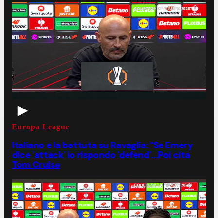
Europa League
Italiano e la battuta su Ravaglia: "Se Emery
dice 'attack' io rispondo 'defend'...Poi cita
Tom Cruise