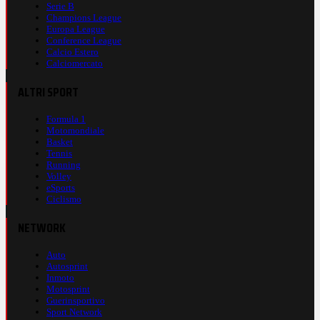
Serie B
Champions League
Europa League
Conference League
Calcio Estero
Calciomercato
ALTRI SPORT
Formula 1
Motomondiale
Basket
Tennis
Running
Volley
eSports
Ciclismo
NETWORK
Auto
Autosprint
Inmoto
Motosprint
Guerinsportivo
Sport Network