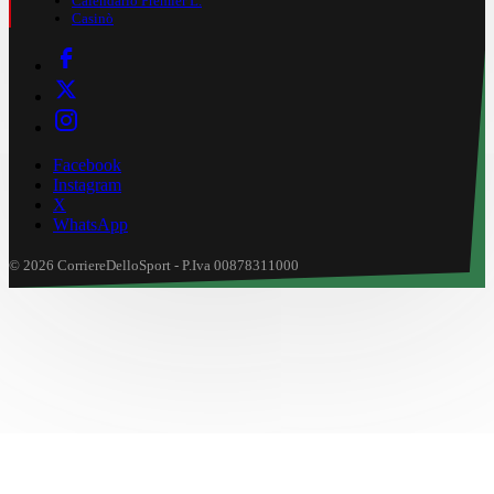
Calendario Premier L.
Casinò
Facebook
Instagram
X
WhatsApp
© 2026 CorriereDelloSport - P.Iva 00878311000