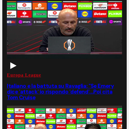
Europa League
Italiano e la battuta su Ravaglia: "Se Emery
dice 'attack' io rispondo 'defend'...Poi cita
Tom Cruise