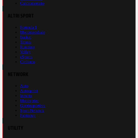
Calciomercato
ALTRI SPORT
Formula 1
Motomondiale
Basket
Tennis
Running
Volley
eSports
Ciclismo
NETWORK
Auto
Autosprint
Inmoto
Motosprint
Guerinsportivo
Sport Network
Fantacup
UTILITY