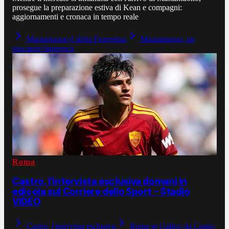
prosegue la preparazione estiva di Kean e compagni:
aggiornamenti e cronaca in tempo reale
Mastantuono è della Fiorentina
Mastantuono, un
giocatore baggesco
Roma
Castro, l'intervista esclusiva domani in
edicola sul Corriere dello Sport - Stadio
VIDEO
Castro, l'intervista esclusiva
Roma in Galles: da Castro