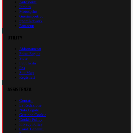
Autosprint
Inmoto
Motosprint
Guerinsportivo
Sport Network
Fantacup
UTILITY
Abbonamenti
Prima Pagina
Store
Pubblicità
Rss
Site Map
Registrati
ASSISTENZA
Contatti
La Redazione
Nota Legale
Gestione Cookie
Cookie Policy
Privacy Policy
Cond. Generali