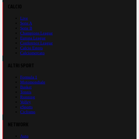
CALCIO
Live
Serie A
Serie B
Champions League
Europa League
Conference League
Calcio Estero
Calciomercato
ALTRI SPORT
Formula 1
Motomondiale
Basket
Tennis
Running
Volley
eSports
Ciclismo
NETWORK
Auto