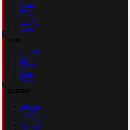
Auto
Autosprint
Inmoto
Motosprint
Guerinsportivo
Sport Network
Fantacup
UTILITY
Abbonamenti
Prima Pagina
Store
Pubblicità
Rss
Site Map
Registrati
ASSISTENZA
Contatti
La Redazione
Nota Legale
Gestione Cookie
Cookie Policy
Privacy Policy
Cond. Generali