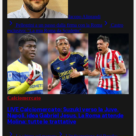
Jacopo Aliprandi
Pellegrini a un passo dalla firma con la Roma
Castro
esclusivo: "La mia Roma da Scudetto"
Calciomercato
LIVE Calciomercato: Suzuki verso la Juve.
Napoli, idea Gabriel Jesus. La Roma attende
Molina: tutte le trattative