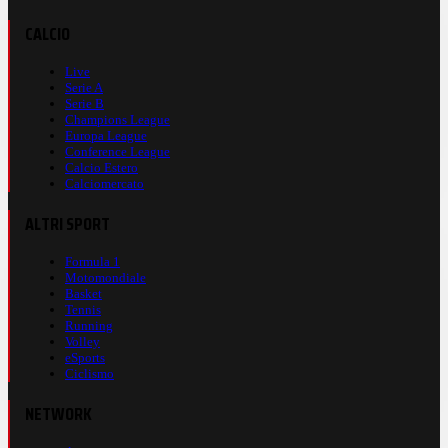
CALCIO
Live
Serie A
Serie B
Champions League
Europa League
Conference League
Calcio Estero
Calciomercato
ALTRI SPORT
Formula 1
Motomondiale
Basket
Tennis
Running
Volley
eSports
Ciclismo
NETWORK