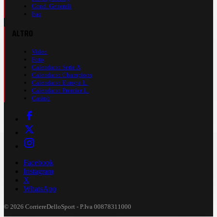
Cond. Generali
Faq
ALTRO
Video
Foto
Calendario Serie A
Calendario Champions
Calendario Europa L.
Calendario Premier L.
Casinò
Facebook
Instagram
X
WhatsApp
© 2026 CorriereDelloSport - P.Iva 00878311000