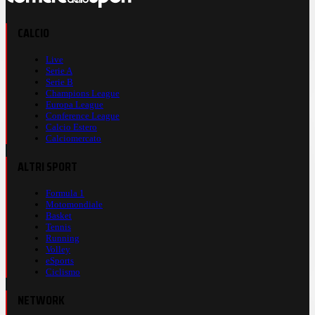
CALCIO
Live
Serie A
Serie B
Champions League
Europa League
Conference League
Calcio Estero
Calciomercato
ALTRI SPORT
Formula 1
Motomondiale
Basket
Tennis
Running
Volley
eSports
Ciclismo
NETWORK