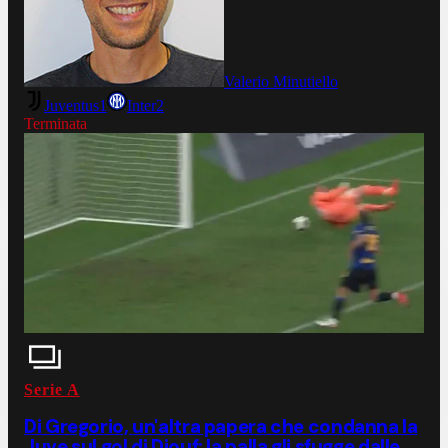
Valerio Minutiello
Juventus
1
Inter
2
Terminata
Serie A
Di Gregorio, un'altra papera che condanna la
Juve sul gol di Diouf: la palla gli sfugge dalle