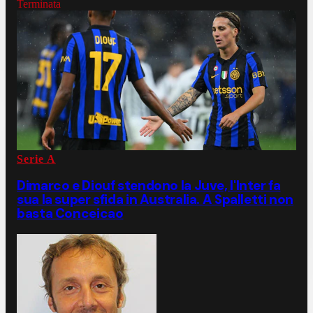
Terminata
Serie A
Dimarco e Diouf stendono la Juve, l'Inter fa
sua la super sfida in Australia. A Spalletti non
basta Conceicao