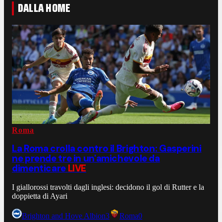
DALLA HOME
Roma
La Roma crolla contro il Brighton: Gasperini
ne prende tre in un'amichevole da
dimenticare
LIVE
I giallorossi travolti dagli inglesi: decidono il gol di Rutter e la
doppietta di Ayari
Brighton and Hove Albion
3
Roma
0