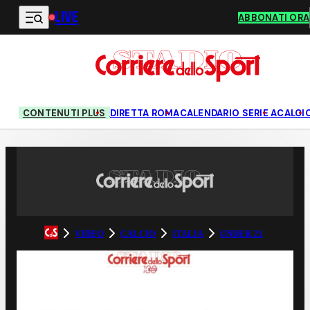
LIVE
Vai al contenuto principale
ABBONATI ORA
CONTENUTI PLUS
DIRETTA ROMA
CALENDARIO SERIE A
CALCI
VIDEO
CALCIO
ITALIA
UNDER 21