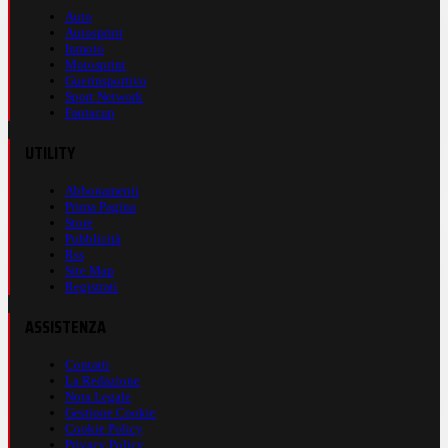
Auto
Autosprint
Inmoto
Motosprint
Guerinsportivo
Sport Network
Fantacup
UTILITY
Abbonamenti
Prima Pagina
Store
Pubblicità
Rss
Site Map
Registrati
ASSISTENZA
Contatti
La Redazione
Nota Legale
Gestione Cookie
Cookie Policy
Privacy Policy