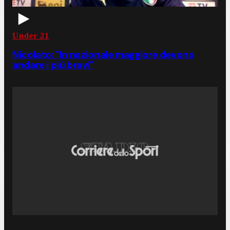
Under 21
Nicolato: "In nazionale maggiore devono
andare i più bravi"