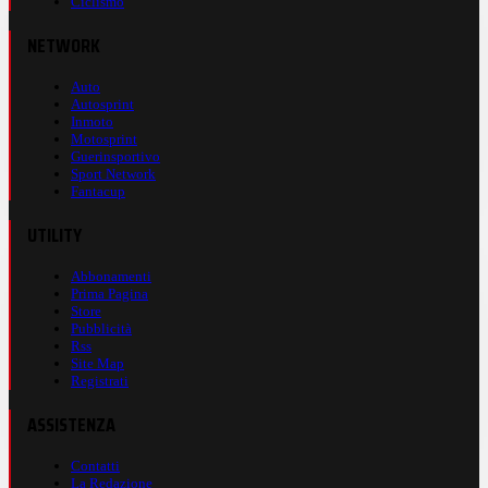
Ciclismo
NETWORK
Auto
Autosprint
Inmoto
Motosprint
Guerinsportivo
Sport Network
Fantacup
UTILITY
Abbonamenti
Prima Pagina
Store
Pubblicità
Rss
Site Map
Registrati
ASSISTENZA
Contatti
La Redazione