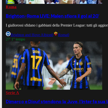
Roma
Brighton-Roma LIVE: Malen sfiora il gol al 20'
I giallorossi sfidano i gabbiani della Premier League: tutti gli aggi
Brighton and Hove Albion
0
Roma
0
27' 1° tempo
Serie A
Dimarco e Diouf stendono la Juve, l'Inter fa sua 