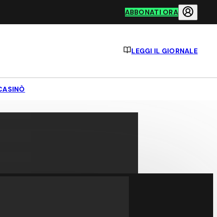
ABBONATI ORA
LEGGI IL GIORNALE
CASINÒ