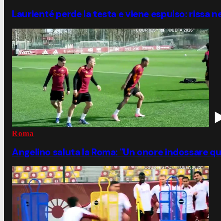
Laurienté perde la testa e viene espulso: rissa n
Roma
Angelino saluta la Roma: "Un onore indossare qu