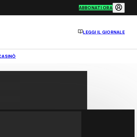
ABBONATI ORA
LEGGI IL GIORNALE
CASINÒ