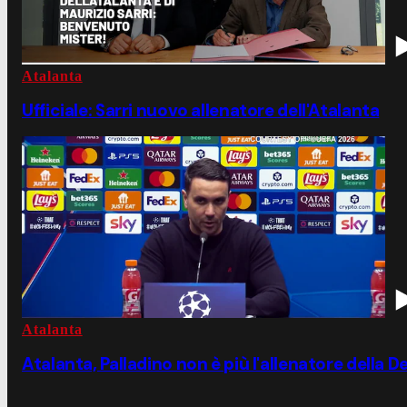
Atalanta
Ufficiale: Sarri nuovo allenatore dell'Atalanta
Atalanta
Atalanta, Palladino non è più l'allenatore della D